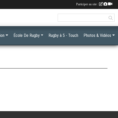
Participer au site :
ion
École De Rugby
Rugby à 5 - Touch
Photos & Vidéos