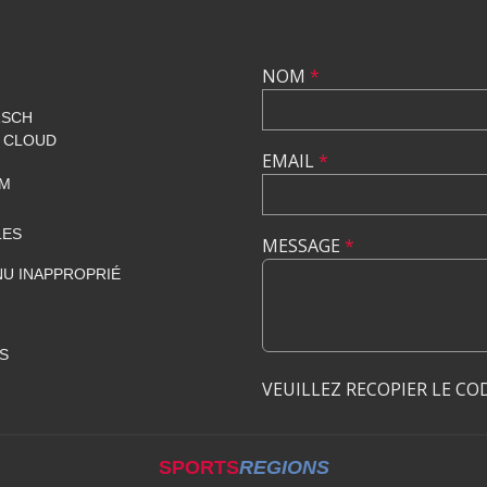
NOM
*
RSCH
T CLOUD
EMAIL
*
OM
LES
MESSAGE
*
U INAPPROPRIÉ
S
VEUILLEZ RECOPIER LE CO
SPORTS
REGIONS