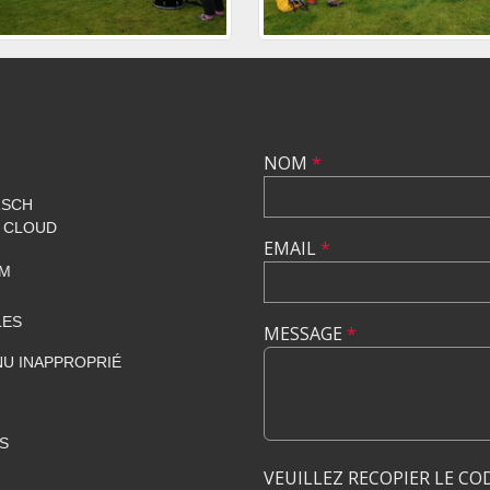
NOM
*
RSCH
T CLOUD
EMAIL
*
OM
LES
MESSAGE
*
U INAPPROPRIÉ
S
VEUILLEZ RECOPIER LE CO