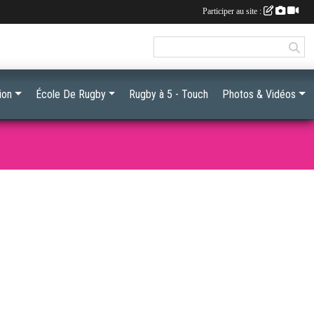
Participer au site :
ion
École De Rugby
Rugby à 5 - Touch
Photos & Vidéos