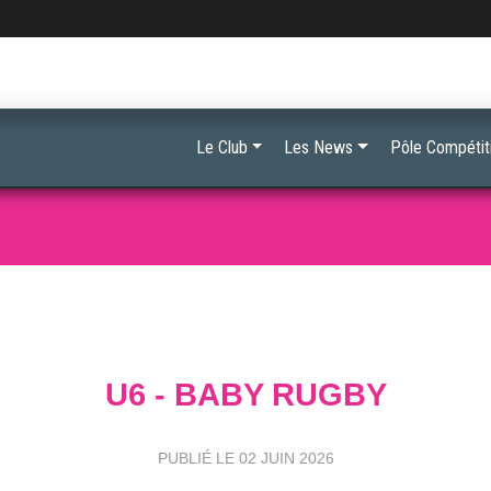
Le Club
Les News
Pôle Compétit
U6 - BABY RUGBY
PUBLIÉ LE
02 JUIN 2026