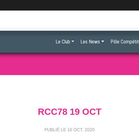
Le Club
Les News
Pôle Compétit
RCC78 19 OCT
PUBLIÉ LE
16 OCT. 2020