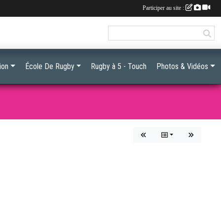
Participer au site :
ion
École De Rugby
Rugby à 5 - Touch
Photos & Vidéos