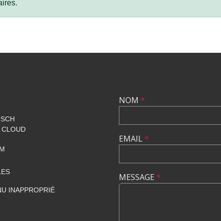
ires.
NOM
*
RSCH
T CLOUD
EMAIL
*
OM
LES
MESSAGE
*
U INAPPROPRIÉ