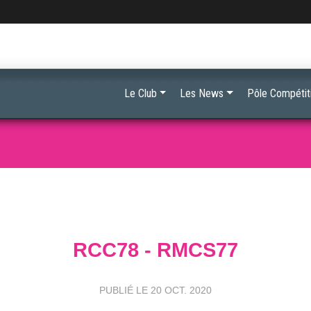
Le Club
Les News
Pôle Compétit
RCC78 - RMCS77
PUBLIÉ LE
20 OCT. 2020