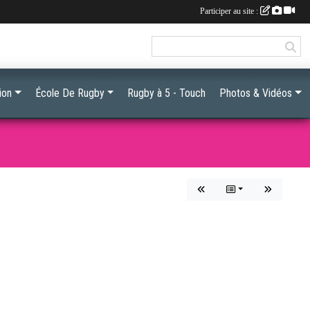
Participer au site :
ion
École De Rugby
Rugby à 5 - Touch
Photos & Vidéos