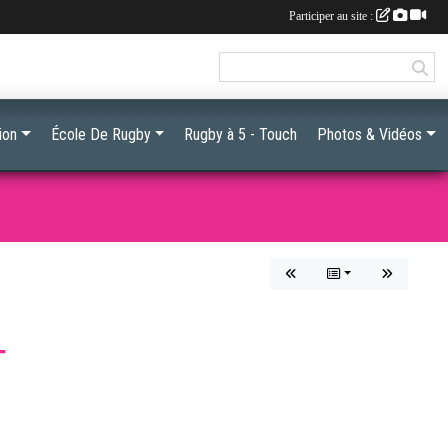
Participer au site :
ion
École De Rugby
Rugby à 5 - Touch
Photos & Vidéos
T