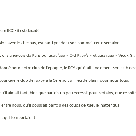
l’ère RCC78 est décédé.
usion avec le Chesnay, est parti pendant son sommeil cette semaine.
nciens ariégeois de Paris ou jusqu’aux « Old Papy’s » et aussi aux « Vieux Gl
onné pour notre club de l’époque, le RCY, qui était finalement son club de cœ
ur que le club de rugby à la Celle soit un lieu de plaisir pour nous tous.
qu’il aimait tant, bien que parfois un peu excessif pour certains, que ce soit s
’entre nous, qu’il poussait parfois des coups de gueule inattendus.
t qui l’emportaient.