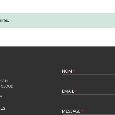
ires.
NOM
*
RSCH
T CLOUD
EMAIL
*
OM
LES
MESSAGE
*