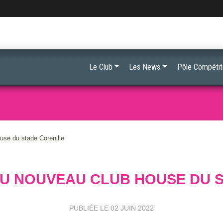
Le Club
Les News
Pôle Compétit
use du stade Corenille
U NOUVEAU CLUB HOUSE DU 
PUBLIÉE LE
02 JUIN 2022