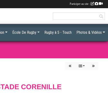
Participer au site :
ion
École De Rugby
Rugby à 5 - Touch
Photos & Vidéos
STADE CORENILLE